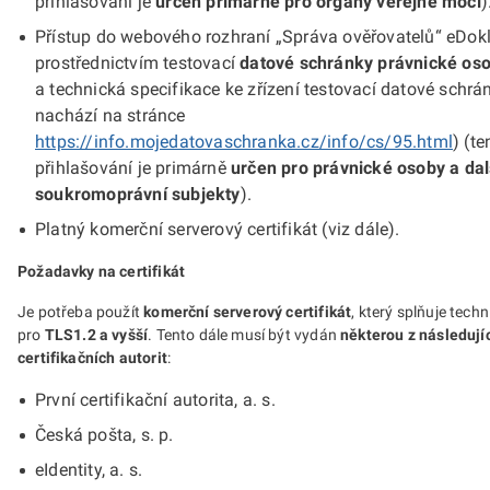
přihlašování je
určen primárně pro orgány veřejné moci
)
Přístup do webového rozhraní „Správa ověřovatelů“ eDok
prostřednictvím testovací
datové schránky právnické os
a technická specifikace ke zřízení testovací datové schrá
nachází na stránce
https://info.mojedatovaschranka.cz/info/cs/95.html
) (t
přihlašování je primárně
určen pro právnické osoby a dal
soukromoprávní subjekty
).
Platný komerční serverový certifikát (viz dále).
Požadavky na certifikát
Je potřeba použít
komerční serverový certifikát
, který splňuje tec
pro
TLS1.2 a vyšší
. Tento dále musí být vydán
některou z následují
certifikačních autorit
:
První certifikační autorita, a. s.
Česká pošta, s. p.
eIdentity, a. s.