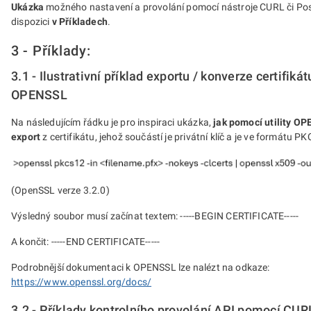
Ukázka
možného nastavení a provolání pomocí nástroje CURL či Po
dispozici
v Příkladech
.
3 - Příklady:
3.1 - Ilustrativní příklad exportu / konverze certifik
OPENSSL
Na následujícím řádku je pro inspiraci ukázka,
jak pomocí utility O
export
z certifikátu, jehož součástí je privátní klíč a je ve formátu P
(OpenSSL verze 3.2.0)
Výsledný soubor musí začínat textem: -----BEGIN CERTIFICATE-----
A končit: -----END CERTIFICATE-----
Podrobnější dokumentaci k OPENSSL lze nalézt na odkaze:
https://www.openssl.org/docs/
3.2 - Příklady kontrolního provolání API pomocí CUR