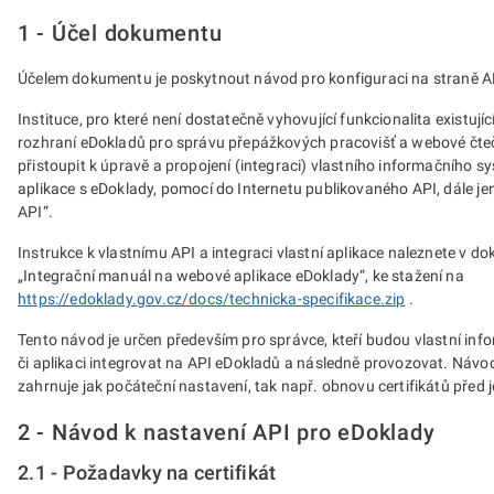
1 - Účel dokumentu
Účelem dokumentu je poskytnout návod pro konfiguraci na straně A
Instituce, pro které není dostatečně vyhovující funkcionalita existuj
rozhraní eDokladů pro správu přepážkových pracovišť a webové čt
přistoupit k úpravě a propojení (integraci) vlastního informačního s
aplikace s eDoklady, pomocí do Internetu publikovaného API, dále jen
API“.
Instrukce k vlastnímu API a integraci vlastní aplikace naleznete v 
„Integrační manuál na webové aplikace eDoklady“, ke stažení na
https://edoklady.gov.cz/docs/technicka-specifikace.zip
.
Tento návod je určen především pro správce, kteří budou vlastní in
či aplikaci integrovat na API eDokladů a následně provozovat. Návo
zahrnuje jak počáteční nastavení, tak např. obnovu certifikátů před je
2 - Návod k nastavení API pro eDoklady
2.1 - Požadavky na certifikát