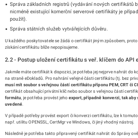
Správa základních registrů (vydávání nových certifikátů 
nicméně existující komerční serverové certifikáty je příp
použít).
Správa státních služeb vytvářejících důvěru.
U každého poskytovatele se žádá o certifikát jiným způsobem, prot
získání certifikátu blíže nepopisujeme.
2.2 - Postup uložení certifikátu s veř. klíčem do API
Jakmile máte certifikát k dispozici, je potřeba jej nejprve nahrát do 
na straně eDokladů. Pro nahrání veřejné části certifikátu (tj. bez privá
musí mít soubor s veřejnou částí certifikátu příponu PEM, CRT či 
certifikát obsahující privátní klíč nebo soubor s veřejnou částí certif
formátu
, je potřeba provést jeho
export, případně konverzi, tak aby
uvedené
.
V případě potřeby provést export či konverzi certifikátu, lze k tomuto
např. utilitu OPENSSL, CertMgr ve Windows, či jiný vhodný nástroj.
Následně je potřeba takto připravený certifikát nahrát do Správy ov