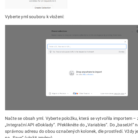
Vyberte yml souboru k vložení:
Načte se obsah yml. Vyberte položku, která se vytvořila importem –
„Integrační API eDoklady“. Překlikněte do „Variables“. Do „baseUrl“ n
správnou adresu do obou označených kolonek, dle prostředí. Vždy je
na „Save“ (uložit změny).