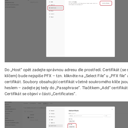
Do „Host“ opět zadejte správnou adresu dle prostředí. Certifikát (
klíčem) bude nejspíše PFX – tzn. klikněte na „Select File“ u „PFX file“ 
certifikát. Soubory obsahující certifikát včetně soukromého klíče js
heslem – zadejte jej tedy do „Passphrase“. Tlačítkem „Add“ certifikát
Certifikát se objeví v části „Certificates“.