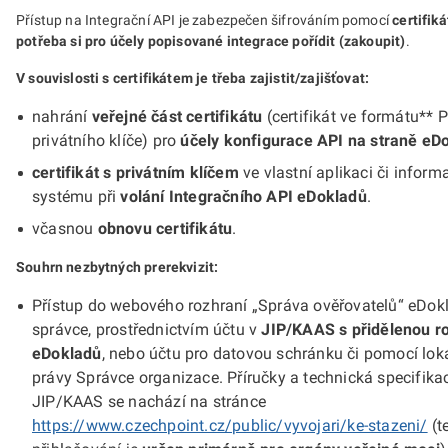
Přístup na Integrační API je zabezpečen šifrováním pomocí
certifiká
potřeba si pro účely popisované integrace pořídit (zakoupit)
.
V souvislosti s certifikátem je třeba zajistit/zajišťovat:
nahrání
veřejné část certifikátu
(certifikát ve formátu**
privátního klíče) pro
účely konfigurace API na straně eD
certifikát s privátním klíčem
ve vlastní aplikaci či infor
systému při
volání Integračního API eDokladů
.
včasnou
obnovu certifikátu
.
Souhrn nezbytných prerekvizit:
Přístup do webového rozhraní „Správa ověřovatelů“ eDokl
správce, prostřednictvím účtu v
JIP/KAAS s přidělenou ro
eDokladů
, nebo účtu pro datovou schránku či pomocí lok
právy Správce organizace. Příručky a technická specifik
JIP/KAAS se nachází na stránce
https://www.czechpoint.cz/public/vyvojari/ke-stazeni/
(t