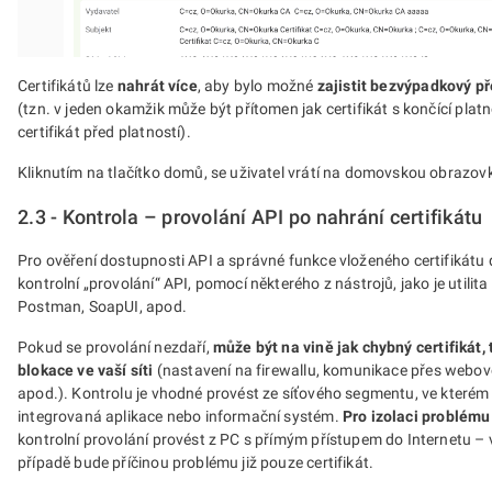
Certifikátů lze
nahrát více
, aby bylo možné
zajistit bezvýpadkový př
(tzn. v jeden okamžik může být přítomen jak certifikát s končící platn
certifikát před platností).
Kliknutím na tlačítko domů, se uživatel vrátí na domovskou obrazov
2.3 - Kontrola – provolání API po nahrání certifikátu
Pro ověření dostupnosti API a správné funkce vloženého certifikát
kontrolní „provolání“ API, pomocí některého z nástrojů, jako je utilit
Postman, SoapUI, apod.
Pokud se provolání nezdaří,
může být na vině jak chybný certifikát, 
blokace ve vaší síti
(nastavení na firewallu, komunikace přes webo
apod.). Kontrolu je vhodné provést ze síťového segmentu, ve které
integrovaná aplikace nebo informační systém.
Pro izolaci problému 
kontrolní provolání provést z PC s přímým přístupem do Internetu –
případě bude příčinou problému již pouze certifikát.