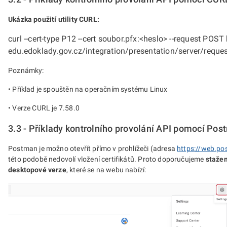
Ukázka použití utility CURL:
curl --cert-type P12 --cert soubor.pfx:
<heslo>
--request POST h
edu.edoklady.gov.cz/integration/presentation/server/reque
Poznámky:
• Příklad je spouštěn na operačním systému Linux
• Verze CURL je 7.58.0
3.3 - Příklady kontrolního provolání API pomocí Po
Postman je možno otevřít přímo v prohlížeči (adresa
https://web.po
této podobě nedovolí vložení certifikátů. Proto doporučujeme
stažen
desktopové verze
, které se na webu nabízí: