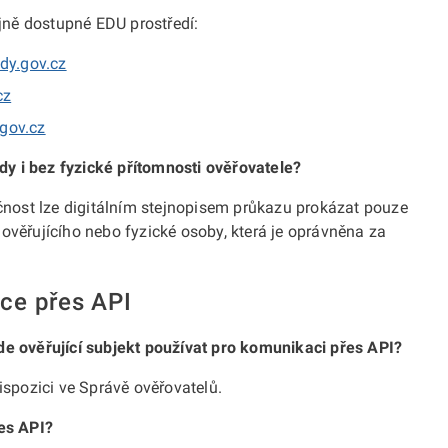
ejně dostupné EDU prostředí:
dy.gov.cz
cz
.gov.cz
y i bez fyzické přítomnosti ověřovatele?
ečnost lze digitálním stejnopisem průkazu prokázat pouze
ověřujícího nebo fyzické osoby, která je oprávněna za
ace přes API
de ověřující subjekt používat pro komunikaci přes API?
ispozici ve Správě ověřovatelů.
řes API?