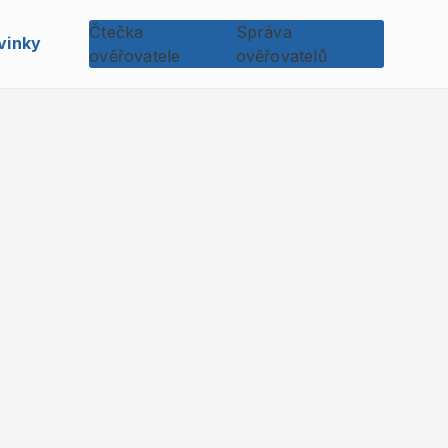
Čtečka
Správa
vinky
ověřovatele
ověřovatelů