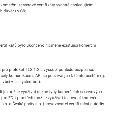
komerční serverové certifikáty vydané následujícími
ch důvěru v ČR:
ertifikátů bylo ukončeno nicméně existující komerční
)
t pro protokol TLS 1.2 a vyšší. Z pohledu bezpečnosti
čely komunikace s API se používal jen k těmto účelům (tj.
al vůči více systémům).
í je možné využívat stejné typy komerčních serverových
 je pro EDU prostředí možné využívat testovací komerční
y a.s. a České pošty s.p. (provozovatel certifikační autority