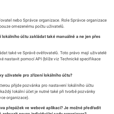
ěřovatel nebo Správce organizace. Role Správce organizace
na pouze omezenému počtu uživatelů.
 lokálního účtu zakládat také manuálně a ne jen přes
at také ve Správě ověřovatelů. Toto právo mají uživatelé
é nastavit pomocí API (blíže viz Technické specifikace
y uživatele pro zřízení lokálního účtu?
terou přijde pozvánka pro nastavení lokálního účtu
o každý lokální účet je nutné také při tvorbě pozvánky
vce organizace).
va přepážek ve webové aplikaci? Je možné předřadit
ě zobrazit pouze individuální sady organizace?