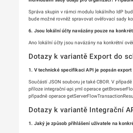
Správa skupin v rámci modulu lokálního IdP bu
bude možné rovněž spravovat ověřovací sady k
6. Jsou lokální účty navázány pouze na konkrétn
Ano lokální účty jsou navázány na konkrétní ověř
Dotazy k variantě Export do s
1. V technické specifikaci API je popsán expo
Součástí JSON souboru je také CBOR. V případě 
příloze integrační-api.yml operace getBrowserFl
případně operace getServerFlowTransactionResult
Dotazy k variantě Integrační A
1. Jaký je způsob přihlášení uživatele na konk