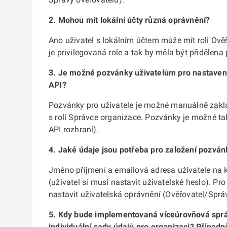
2. Mohou mít lokální účty různá oprávnění?
Ano uživatel s lokálním účtem může mít roli Ov
je privilegovaná role a tak by měla být přiděle
3. Je možné pozvánky uživatelům pro nastavení
API?
Pozvánky pro uživatele je možné manuálně zaklád
s rolí Správce organizace. Pozvánky je možné tak
API rozhraní).
4. Jaké údaje jsou potřeba pro založení pozvánk
Jméno příjmení a emailová adresa uživatele na k
(uživatel si musí nastavit uživatelské heslo). Pr
nastavit uživatelská oprávnění (Ověřovatel/Sprá
5. Kdy bude implementovaná víceúrovňová sprá
individuální sady údajů pro organizaci? Případn