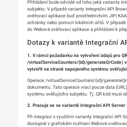
Přihlášení bude odvislé od toho jaká varianta int
subjektu. V případě varianty Integrační API Brow
ověřovací aplikace buď prostřednictvím JIP/KAA
schránky nebo pomocí lokálních účtů. V případě v
do Webové ověřovací aplikace a přihlášení k př
Dotazy k variantě Integrační A
1. V rámci požadavku na vytvoření údajů pro QR
/virtualServiceCounters/{id}/generateQrCode) v
vytvořit na straně napojeného systému ověřujíc
Operace /virtualServiceCounters/{id}/generate
dokumentu. Tato operace vrací pouze data (URL)
systému ověřujícího subjektu. Tj. QR kód musí 
2. Pracuje se ve variantě Integrační API Serve
Při integraci s využitím varianty Integrační API 
dostupné v grafickém rozhraní Webové ověřovací a