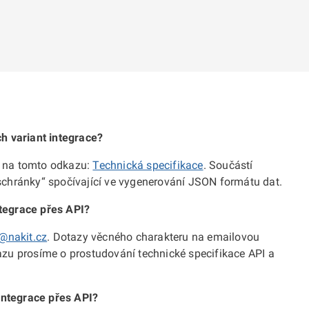
ých variant integrace?
ci na tomto odkazu:
Technická specifikace
. Součástí
o schránky“ spočívající ve vygenerování JSON formátu dat.
ntegrace přes API?
@nakit.cz
. Dotazy věcného charakteru na emailovou
azu prosíme o prostudování technické specifikace API a
integrace přes API?