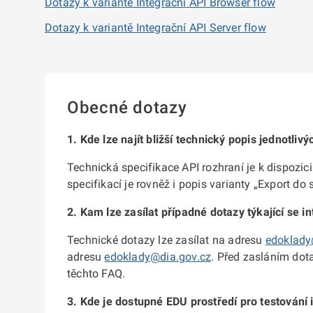
Dotazy k variantě Integrační API Browser flow
Dotazy k variantě Integrační API Server flow
Obecné dotazy
1. Kde lze najít bližší technický popis jednotliv
Technická specifikace API rozhraní je k dispozi
specifikací je rovněž i popis varianty „Export d
2. Kam lze zasílat případné dotazy týkající se i
Technické dotazy lze zasílat na adresu
edoklady
adresu
edoklady@dia.gov.cz
. Před zasláním dot
těchto FAQ.
3. Kde je dostupné EDU prostředí pro testování 