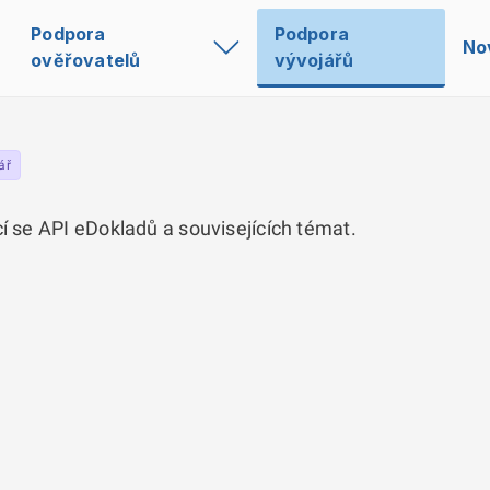
Podpora
Podpora
No
ověřovatelů
vývojářů
ář
cí se API eDokladů a souvisejících témat.