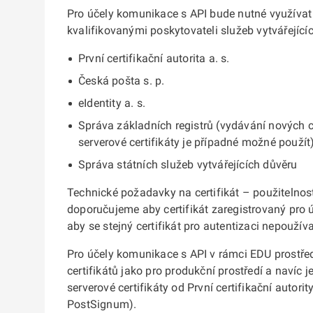
Pro účely komunikace s API bude nutné využívat 
kvalifikovanými poskytovateli služeb vytvářející
První certifikační autorita a. s.
Česká pošta s. p.
eIdentity a. s.
Správa základních registrů (vydávání nových c
serverové certifikáty je případné možné použít
Správa státních služeb vytvářejících důvěru
Technické požadavky na certifikát – použitelnos
doporučujeme aby certifikát zaregistrovaný pro ú
aby se stejný certifikát pro autentizaci nepoužív
Pro účely komunikace s API v rámci EDU prostřed
certifikátů jako pro produkční prostředí a navíc
serverové certifikáty od První certifikační autorit
PostSignum).