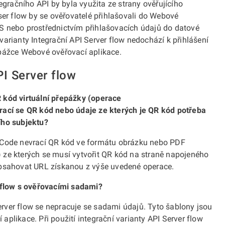
egračního API by byla využita ze strany ověřujícího
ser flow by se ověřovatelé přihlašovali do Webové
S nebo prostřednictvím přihlašovacích údajů do datové
arianty Integrační API Server flow nedochází k přihlášení
epážce Webové ověřovací aplikace.
PI Server flow
 kód virtuální přepážky (operace
rací se QR kód nebo údaje ze kterých je QR kód potřeba
ího subjektu?
QrCode nevrací QR kód ve formátu obrázku nebo PDF
 ze kterých se musí vytvořit QR kód na straně napojeného
obsahovat URL získanou z výše uvedené operace.
r flow s ověřovacími sadami?
Server flow se nepracuje se sadami údajů. Tyto šablony jsou
plikace. Při použití integrační varianty API Server flow