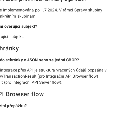
de implementována po 1.7.2024. V rámci Správy skupiny
onkrétním skupinám.
í ověřující subjekt?
ující subjekt.
chránky
rt do schránky v JSON nebo se jedná CBOR?
integrace přes API je struktura vrácených údajů popsána v
owTransactionResult (pro Integrační API Browser flow)
 (pro Integrační API Server flow).
PI Browser flow
rétní přepážku?