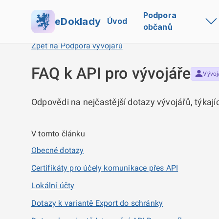
Podpora
eDoklady
Úvod
občanů
Zpět na
Podpora vývojářů
FAQ k API pro vývojáře
Vývoj
Odpovědi na nejčastější dotazy vývojářů, týkají
V tomto článku
Obecné dotazy
Certifikáty pro účely komunikace přes API
Lokální účty
Dotazy k variantě Export do schránky