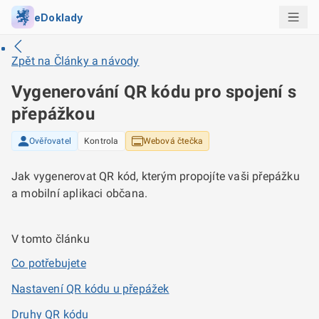
eDoklady
Zpět na
Články a návody
Vygenerování QR kódu pro spojení s
přepážkou
Ověřovatel
Kontrola
Webová čtečka
Jak vygenerovat QR kód, kterým propojíte vaši přepážku
a mobilní aplikaci občana.
V tomto článku
Co potřebujete
Nastavení QR kódu u přepážek
Druhy QR kódu