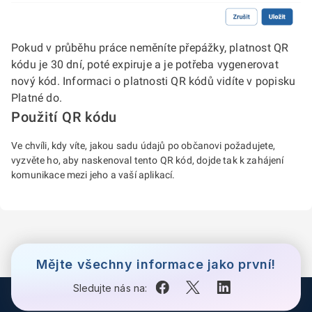
Pokud v průběhu práce neměníte přepážky, platnost QR
kódu je 30 dní, poté expiruje a je potřeba vygenerovat
nový kód. Informaci o platnosti QR kódů vidíte v popisku
Platné do.
Použití QR kódu
Ve chvíli, kdy víte, jakou sadu údajů po občanovi požadujete,
vyzvěte ho, aby naskenoval tento QR kód, dojde tak k zahájení
komunikace mezi jeho a vaší aplikací.
Mějte všechny informace jako první!
Sledujte nás na: