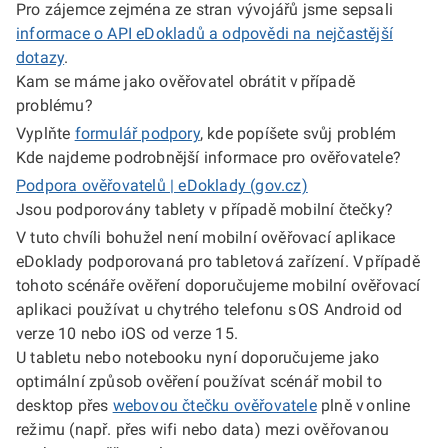
Pro zájemce zejména ze stran vývojářů jsme sepsali
informace o API eDokladů a odpovědi na nejčastější
dotazy
.
Kam se máme jako ověřovatel obrátit v případě
problému?
Vyplňte
formulář podpory
, kde popíšete svůj problém
Kde najdeme podrobnější informace pro ověřovatele?
Podpora ověřovatelů | eDoklady (gov.cz)
Jsou podporovány tablety v případě mobilní čtečky?
V tuto chvíli bohužel není mobilní ověřovací aplikace
eDoklady podporovaná pro tabletová zařízení. V případě
tohoto scénáře ověření doporučujeme mobilní ověřovací
aplikaci používat u chytrého telefonu s OS Android od
verze 10 nebo iOS od verze 15.
U tabletu nebo notebooku nyní doporučujeme jako
optimální způsob ověření používat scénář mobil to
desktop přes
webovou čtečku ověřovatele
plně v online
režimu (např. přes wifi nebo data) mezi ověřovanou