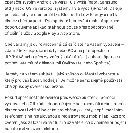
operační systém Android ve verzi 10 a vyšší (např. Samsung,
atd.) nebo iOS ve verzi op. systému 15 a vyšší (iPhone). Dále je
potřeba, aby telefon uměl tzv. Bluetooth Low Energy a měl k
dispozici fotoaparát. Pro správné fungování mobilní aplikace
doporučujeme aplikaci stáhnout pouze přes podporované
oficiální služby Google Play a App Store.
Obě varianty jsou rovnocenné, záleží čistě na vašem vybavení –
zda máte k dispozici mobily nebo PC a na přístupech do
JIP/KAAS nebo přes vytvořený lokální účet (v obou případech
potřebujete mít přidělenou roli Ověřovatel nebo Správce).
Je tedy na vašem subjektu, jaký způsob ověření si vyberete, a
který pro vás bude vhodnější. Je možné samozřejmě používat i
oba způsoby ověření souběžně.
Pokud upřednostníte ověření přes webovou čtečku pomocí
vystaveného QR kódu, doporučujeme na pracovišti nebo pobočce
disponovat i wifi připojením pro občany/klienty, popř. mobilním
telefonem s nainstalovanou a registrovanou mobilní aplikací pro
ověření jako záložní variantu pro uživatele, co by neměli připojení
na internet ve svém telefonu.