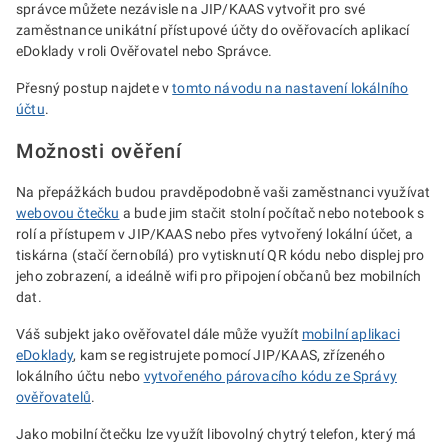
správce můžete nezávisle na JIP/KAAS vytvořit pro své
zaměstnance unikátní přístupové účty do ověřovacích aplikací
eDoklady v roli Ověřovatel nebo Správce.
Přesný postup najdete v
tomto návodu na nastavení lokálního
účtu
.
Možnosti ověření
Na přepážkách budou pravděpodobně vaši zaměstnanci využívat
webovou čtečku
a bude jim stačit stolní počítač nebo notebook s
rolí a přístupem v JIP/KAAS nebo přes vytvořený lokální účet, a
tiskárna (stačí černobílá) pro vytisknutí QR kódu nebo displej pro
jeho zobrazení, a ideálně wifi pro připojení občanů bez mobilních
dat.
Váš subjekt jako ověřovatel dále může využít
mobilní aplikaci
eDoklady
, kam se registrujete pomocí JIP/KAAS, zřízeného
lokálního účtu nebo
vytvořeného párovacího kódu ze Správy
ověřovatelů
.
Jako mobilní čtečku lze využít libovolný chytrý telefon, který má