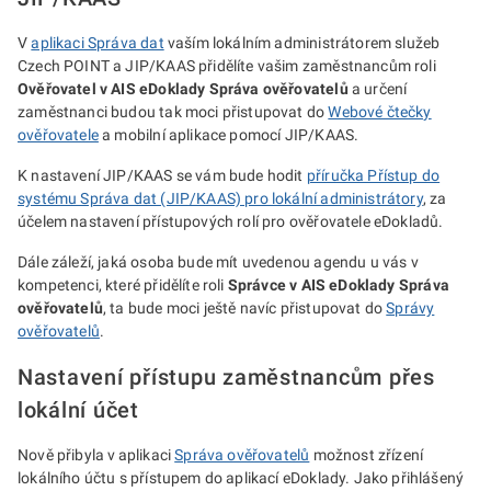
V
aplikaci Správa dat
vaším lokálním administrátorem služeb
Czech POINT a JIP/KAAS přidělíte vašim zaměstnancům roli
Ověřovatel v AIS eDoklady Správa ověřovatelů
a určení
zaměstnanci budou tak moci přistupovat do
Webové čtečky
ověřovatele
a mobilní aplikace pomocí JIP/KAAS.
K nastavení JIP/KAAS se vám bude hodit
příručka Přístup do
systému Správa dat (JIP/KAAS) pro lokální administrátory
, za
účelem nastavení přístupových rolí pro ověřovatele eDokladů.
Dále záleží, jaká osoba bude mít uvedenou agendu u vás v
kompetenci, které přidělíte roli
Správce v AIS eDoklady Správa
ověřovatelů
, ta bude moci ještě navíc přistupovat do
Správy
ověřovatelů
.
Nastavení přístupu zaměstnancům přes
lokální účet
Nově přibyla v aplikaci
Správa ověřovatelů
možnost zřízení
lokálního účtu s přístupem do aplikací eDoklady. Jako přihlášený