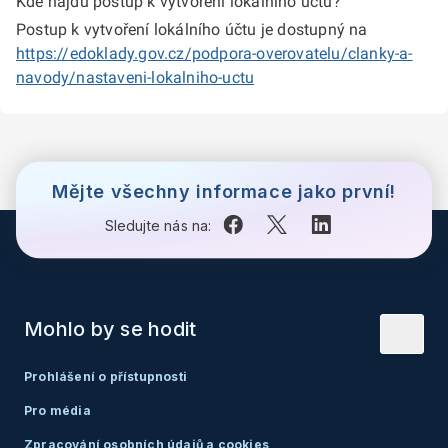
Kde najdu postup k vytvoření lokálního účtu?
Postup k vytvoření lokálního účtu je dostupný na
https://edoklady.gov.cz/podpora-overovatelu/clanky-a-
navody/nastaveni-lokalniho-uctu
Mějte všechny informace jako první!
Sledujte nás na:
Mohlo by se hodit
Prohlášení o přístupnosti
Pro média
Zpracování osobních údajů a cookies