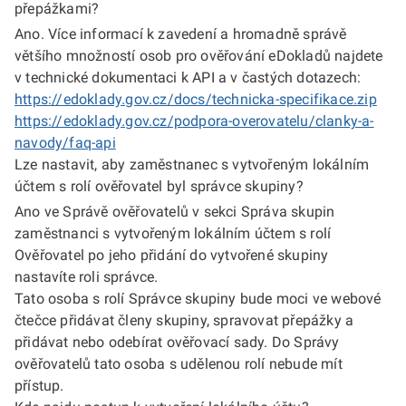
přepážkami?
Ano. Více informací k zavedení a hromadně správě
většího množností osob pro ověřování eDokladů najdete
v technické dokumentaci k API a v častých dotazech:
https://edoklady.gov.cz/docs/technicka-specifikace.zip
https://edoklady.gov.cz/podpora-overovatelu/clanky-a-
navody/faq-api
Lze nastavit, aby zaměstnanec s vytvořeným lokálním
účtem s rolí ověřovatel byl správce skupiny?
Ano ve Správě ověřovatelů v sekci Správa skupin
zaměstnanci s vytvořeným lokálním účtem s rolí
Ověřovatel po jeho přidání do vytvořené skupiny
nastavíte roli správce.
Tato osoba s rolí Správce skupiny bude moci ve webové
čtečce přidávat členy skupiny, spravovat přepážky a
přidávat nebo odebírat ověřovací sady. Do Správy
ověřovatelů tato osoba s udělenou rolí nebude mít
přístup.