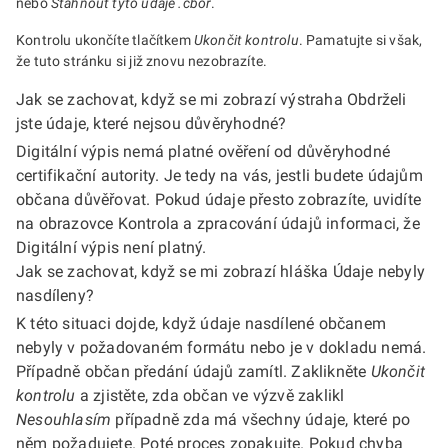
nebo
Stáhnout tyto údaje .cbor
.
Kontrolu ukončíte tlačítkem
Ukončit kontrolu
. Pamatujte si však,
že tuto stránku si již znovu nezobrazíte.
Jak se zachovat, když se mi zobrazí výstraha Obdrželi
jste údaje, které nejsou důvěryhodné?
Digitální výpis nemá platné ověření od důvěryhodné
certifikační autority. Je tedy na vás, jestli budete údajům
občana důvěřovat. Pokud údaje přesto zobrazíte, uvidíte
na obrazovce Kontrola a zpracování údajů informaci, že
Digitální výpis není platný.
Jak se zachovat, když se mi zobrazí hláška Údaje nebyly
nasdíleny?
K této situaci dojde, když údaje nasdílené občanem
nebyly v požadovaném formátu nebo je v dokladu nemá.
Případně občan předání údajů zamítl. Zaklikněte
Ukončit
kontrolu
a zjistěte, zda občan ve výzvě zaklikl
Nesouhlasím
případně zda má všechny údaje, které po
něm požadujete. Poté proces zopakujte. Pokud chyba