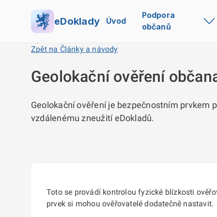
Podpora
eDoklady
Úvod
občanů
Zpět na
Články a návody
Geolokační ověření občan
Geolokační ověření je bezpečnostním prvkem př
vzdálenému zneužití eDokladů.
Toto se provádí kontrolou fyzické blízkosti ověř
prvek si mohou ověřovatelé dodatečně nastavit.