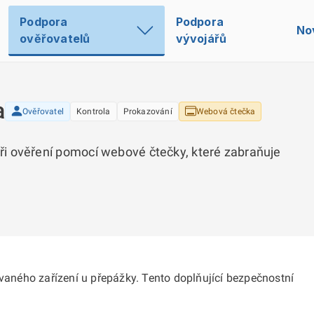
Podpora
Podpora
No
ověřovatelů
vývojářů
a
Ověřovatel
Kontrola
Prokazování
Webová čtečka
i ověření pomocí webové čtečky, které zabraňuje
ovaného zařízení u přepážky. Tento doplňující bezpečnostní