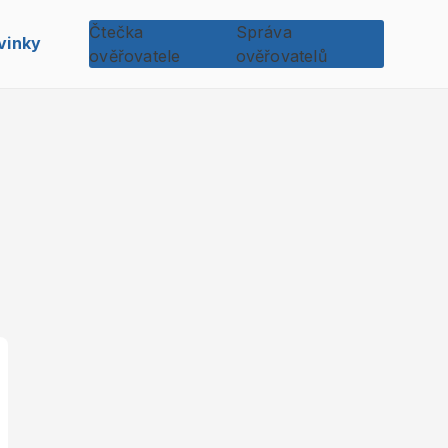
Čtečka
Správa
vinky
ověřovatele
ověřovatelů