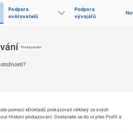
Podpora
Podpora
No
ověřovatelů
vývojářů
ování
Prokazování
totožnosti?
 jste pomocí eDokladů prokazovali některý ze svých
ut Historii prokazování. Dostanete se do ní přes Profil a