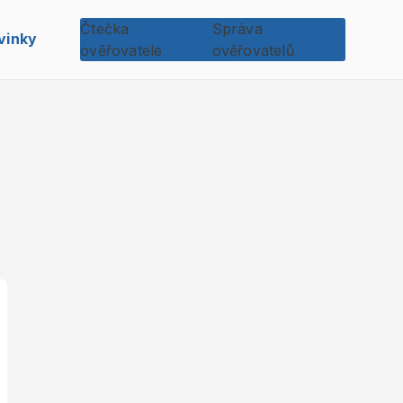
Čtečka
Správa
vinky
ověřovatele
ověřovatelů