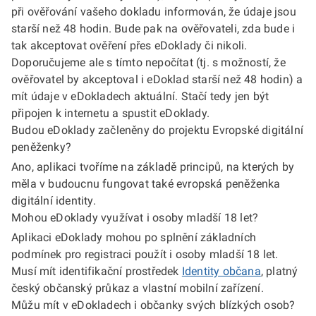
při ověřování vašeho dokladu informován, že údaje jsou
starší než 48 hodin. Bude pak na ověřovateli, zda bude i
tak akceptovat ověření přes eDoklady či nikoli.
Doporučujeme ale s tímto nepočítat (tj. s možností, že
ověřovatel by akceptoval i eDoklad starší než 48 hodin) a
mít údaje v eDokladech aktuální. Stačí tedy jen být
připojen k internetu a spustit eDoklady.
Budou eDoklady začleněny do projektu Evropské digitální
peněženky?
Ano, aplikaci tvoříme na základě principů, na kterých by
měla v budoucnu fungovat také evropská peněženka
digitální identity.
Mohou eDoklady využívat i osoby mladší 18 let?
Aplikaci eDoklady mohou po splnění základních
podmínek pro registraci použít i osoby mladší 18 let.
Musí mít identifikační prostředek
Identity občana
, platný
český občanský průkaz a vlastní mobilní zařízení.
Můžu mít v eDokladech i občanky svých blízkých osob?