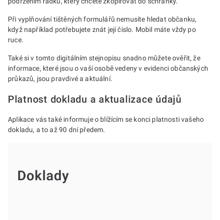
podržením řádku, který chcete zkopírovat do schránky.
Při vyplňování tištěných formulářů nemusíte hledat občanku,
když například potřebujete znát její číslo. Mobil máte vždy po
ruce.
Také si v tomto digitálním stejnopisu snadno můžete ověřit, že
informace, které jsou o vaší osobě vedeny v evidenci občanských
průkazů, jsou pravdivé a aktuální.
Platnost dokladu a aktualizace údajů
Aplikace vás také informuje o blížícím se konci platnosti vašeho
dokladu, a to až 90 dní předem.