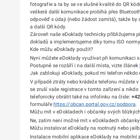
fotografie a ta by se ve slušné kvalitě do QR kó
veškerá další komunikace probíhá přes Bluetooth
odpověď s údaji (nebo žádost zamítá), takže by 
a další QR kódy.
Zároveň naše eDoklady technicky přibližujeme 
dokladů a implementujeme díky tomu ISO normy 
Kde můžu eDoklady použít?
Nyní můžete eDoklady využívat při komunikaci s 
Postupně se rozšíří i na další místa, vizte článek
Jak zablokuji eDoklady, pokud mi telefon někdo
V případě ztráty nebo krádeže telefonu můžete 
se zruší vaše registrace v tomto zařízení a nik
telefonicky obrátit také na infolinku na čísle:
+42
formuláře
https://obcan.portal.gov.cz/podpora
.
Můžu mít v eDokladech i občanky svých blízkýc
Ne, zatím není možné mít v eDokladech občanky s
Můžu instalovat eDoklady na rootnutý nebo jailb
Instalace mobilní aplikace eDoklady na mobilní za