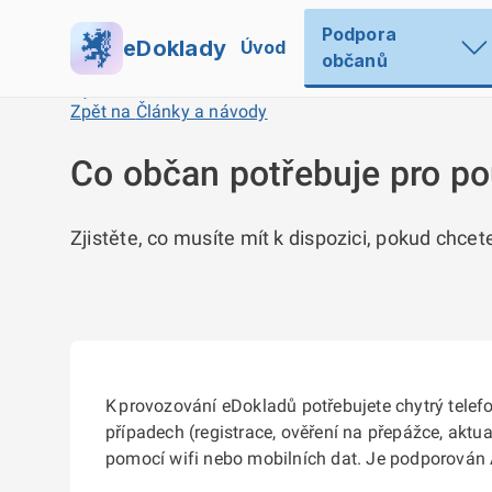
Podpora
eDoklady
Úvod
občanů
Zpět na
Články a návody
Co občan potřebuje pro po
Zjistěte, co musíte mít k dispozici, pokud chce
K provozování eDokladů potřebujete chytrý telef
případech (registrace, ověření na přepážce, aktu
pomocí wifi nebo mobilních dat. Je podporován A