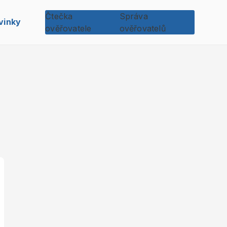
Čtečka
Správa
vinky
ověřovatele
ověřovatelů