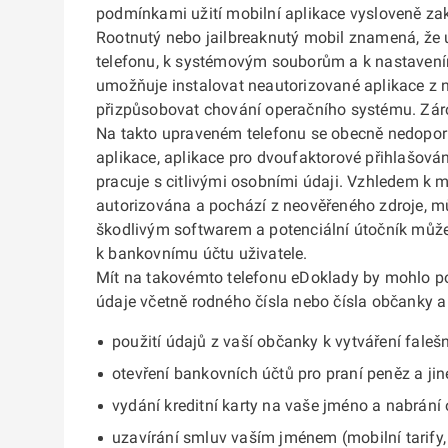
podmínkami užití mobilní aplikace vysloveně za
Rootnutý nebo jailbreaknutý mobil znamená, že 
telefonu, k systémovým souborům a k nastavením
umožňuje instalovat neautorizované aplikace z ne
přizpůsobovat chování operačního systému. Zár
Na takto upraveném telefonu se obecně nedoporu
aplikace, aplikace pro dvoufaktorové přihlašován
pracuje s citlivými osobními údaji. Vzhledem k m
autorizována a pochází z neověřeného zdroje, m
škodlivým softwarem a potenciální útočník může 
k bankovnímu účtu uživatele.
Mít na takovémto telefonu eDoklady by mohlo pot
údaje včetně rodného čísla nebo čísla občanky a 
použití údajů z vaší občanky k vytváření faleš
otevření bankovních účtů pro praní peněz a jin
vydání kreditní karty na vaše jméno a nabrání
uzavírání smluv vaším jménem (mobilní tarify