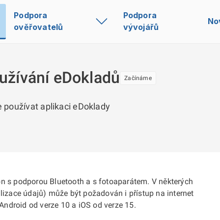
Podpora
Podpora
No
ověřovatelů
vývojářů
užívání eDokladů
Začínáme
te používat aplikaci eDoklady
on s podporou Bluetooth a s fotoaparátem. V některých
alizace údajů) může být požadován i přístup na internet
ndroid od verze 10 a iOS od verze 15.