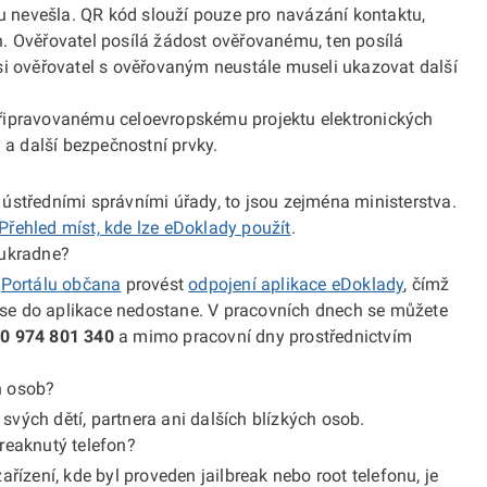
du nevešla. QR kód slouží pouze pro navázání kontaktu,
. Ověřovatel posílá žádost ověřovanému, ten posílá
si ověřovatel s ověřovaným neustále museli ukazovat další
připravovanému celoevropskému projektu elektronických
a další bezpečnostní prvky.
ústředními správními úřady, to jsou zejména ministerstva.
Přehled míst, kde lze eDoklady použít
.
 ukradne?
v
Portálu občana
provést
odpojení aplikace eDoklady
, čímž
do se do aplikace nedostane. V pracovních dnech se můžete
0 974 801 340
a mimo pracovní dny prostřednictvím
h osob?
vých dětí, partnera ani dalších blízkých osob.
reaknutý telefon?
řízení, kde byl proveden jailbreak nebo root telefonu, je