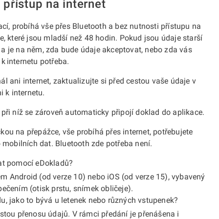
 přístup na internet
ací, probíhá vše přes Bluetooth a bez nutnosti přístupu na
e, které jsou mladší než 48 hodin. Pokud jsou údaje starší
 a je na něm, zda bude údaje akceptovat, nebo zda vás
 k internetu potřeba.
 ani internet, zaktualizujte si před cestou vaše údaje v
i k internetu.
i, při níž se zároveň automaticky připojí doklad do aplikace.
ou na přepážce, vše probíhá přes internet, potřebujete
o mobilních dat. Bluetooth zde potřeba není.
vat pomocí eDokladů?
em Android (od verze 10) nebo iOS (od verze 15), vybavený
ečením (otisk prstu, snímek obličeje).
u, jako to bývá u letenek nebo různých vstupenek?
stou přenosu údajů. V rámci předání je přenášena i