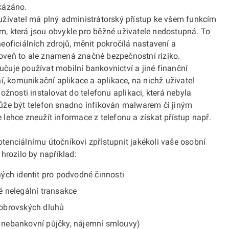
kázáno.
uživatel má plný administrátorský přístup ke všem funkcím
, která jsou obvykle pro běžné uživatele nedostupná. To
oficiálních zdrojů, měnit pokročilá nastavení a
oveň to ale znamená značné bezpečnostní riziko.
čuje používat mobilní bankovnictví a jiné finanční
í, komunikační aplikace a aplikace, na nichž uživatel
ožnosti instalovat do telefonu aplikaci, která nebyla
ůže být telefon snadno infikován malwarem či jiným
lehce zneužít informace z telefonu a získat přístup např.
enciálnímu útočníkovi zpřístupnit jakékoli vaše osobní
hrozilo by například:
ných identit pro podvodné činnosti
é nelegální transakce
 obrovských dluhů
, nebankovní půjčky, nájemní smlouvy)