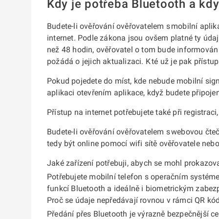
Kdy je potřeba Bluetooth a kdy
Budete-li ověřování ověřovatelem s mobilní aplik
internet. Podle zákona jsou ovšem platné ty údaj
než 48 hodin, ověřovatel o tom bude informován
požádá o jejich aktualizaci. K té už je pak přístup
Pokud pojedete do míst, kde nebude mobilní signál
aplikaci otevřením aplikace, když budete připojen
Přístup na internet potřebujete také při registrac
Budete-li ověřování ověřovatelem s webovou čtečk
tedy být online pomocí wifi sítě ověřovatele neb
Jaké zařízení potřebuji, abych se mohl prokazo
Potřebujete mobilní telefon s operačním systém
funkcí Bluetooth a ideálně i biometrickým zabezp
Proč se údaje nepředávají rovnou v rámci QR kód
Předání přes Bluetooth je výrazně bezpečnější ce