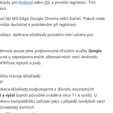
oklady pro
Android
nebo
iOS
a provést registraci. Tím
kaz.
usí být MS Edge, Google Chrome nebo Safari. Pokud máte
 může docházet k problémům při registraci.
růkaz. Aplikace eDoklady prozatím není určena pro
áhnout pouze přes podporované oficiální služby
Google
ávně u nepodporovaných alternativních verzí Androidu
APKPure, Aptoid a jiné).
šího rozvoje eDokladů.
d?
aplikace eDoklady podporujeme z důvodu současných
0 a vyšší
(oproti původně uváděné verzi 11 a vyšší). U
ošnou kompatibilitu zařízení jako v případě novějších verzí
živatelský komfort.