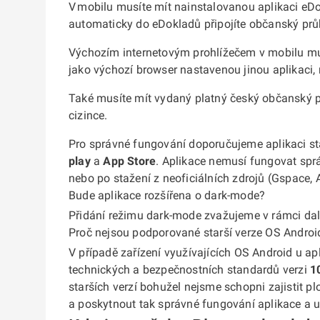
V mobilu musíte mít nainstalovanou aplikaci eD
automaticky do eDokladů připojíte občanský prů
Výchozím internetovým prohlížečem v mobilu m
jako výchozí browser nastavenou jinou aplikaci,
Také musíte mít vydaný platný český občanský p
cizince.
Pro správné fungování doporučujeme aplikaci st
play
a
App Store
. Aplikace nemusí fungovat spr
nebo po stažení z neoficiálních zdrojů (Gspace, 
Bude aplikace rozšířena o dark-mode?
Přidání režimu dark-mode zvažujeme v rámci dal
Proč nejsou podporované starší verze OS Androi
V případě zařízení využívajících OS Android u 
technických a bezpečnostních standardů verzi
1
starších verzí bohužel nejsme schopni zajistit pl
a poskytnout tak správné fungování aplikace a u